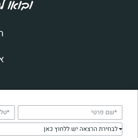
ובואו ל
ה
א