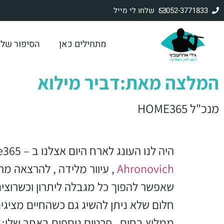
לתוכן
052-3771833
שלחו לי מייל
מתחילים כאן
הסיפור שלי
המלצה מאת:דביר מילוא
מנכ"ל HOME365
היה לנו העונג לארח היום אצלנו ב – home365 את
Ahronovich
, עיוור מלידה , להרצאה מ
שאפשר להפוך כל מגבלה ליתרון וכשרוצים
חלום שלא ניתן להשיג גם כשהחיים מציגים
ממליץ בחום , פרטים נוספים באתר שלו: